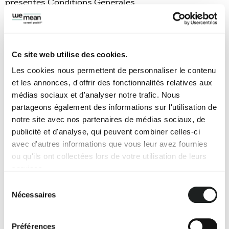
présentes Conditions Générales.
Vous pouvez annuler votre inscription à tout moment
en vous connectant au Site Internet via le lien « se
désinscrire ».
Ce site web utilise des cookies.
La suspension ou l’annulation de votre inscription et
Les cookies nous permettent de personnaliser le contenu
de votre droit d’utiliser le Site Internet n’affectera ni
et les annonces, d'offrir des fonctionnalités relatives aux
les droits ni les responsabilités statutaires des deux
médias sociaux et d'analyser notre trafic. Nous
parties.
partageons également des informations sur l'utilisation de
notre site avec nos partenaires de médias sociaux, de
Avertissements
publicité et d'analyse, qui peuvent combiner celles-ci
avec d'autres informations que vous leur avez fournies
En soumettant des informations via le Site Internet,
ou qu'ils ont collectées lors de votre utilisation de leurs
Vous acceptez et reconnaissez que même si Nous
services.
pouvons vous contacter en réponse aux informations
Sélection
que Vous fournissez, Nous ne sommes pas tenus de
Nécessaires
du
vous fournir un produit ou des services particuliers.
consentement
Aucun des éléments d’information contenus sur le
Préférences