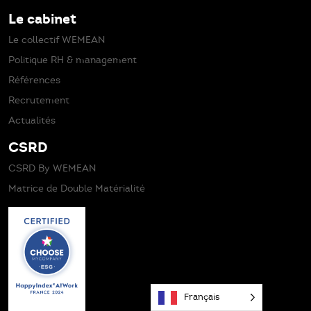
Le cabinet
Le collectif WEMEAN
Politique RH & management
Références
Recrutement
Actualités
CSRD
CSRD By WEMEAN
Matrice de Double Matérialité
Français