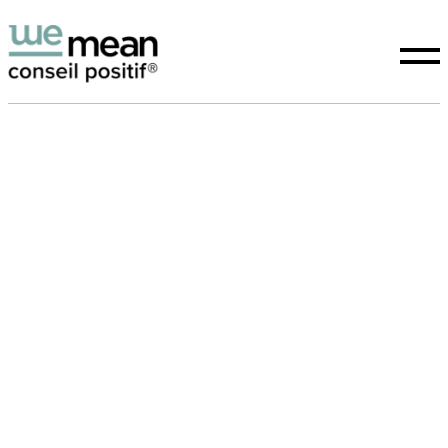
Positive advice
Expertise
Our purpose
Studies
WeTeam
News