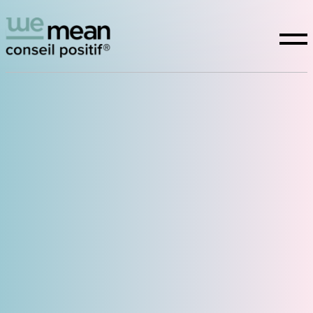
Conseil positif
Expertises
La raison d’être
Études
WeTeam
Actualités