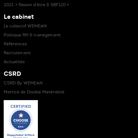
2021. « Raison d’être & SBF120 »
Le cabinet
Le collectif WEMEAN
Politique RH & management
Références
Recrutement
Actualités
CSRD
CSRD By WEMEAN
Matrice de Double Matérialité