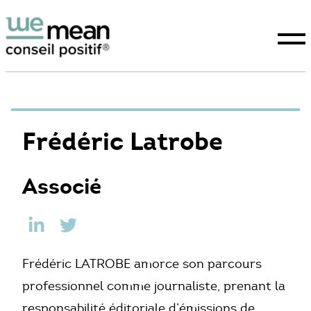
Conseil positif
Frédéric Latrobe
Expertises
Associé
La raison d’être
Études
WeTeam
Frédéric LATROBE amorce son parcours
professionnel comme journaliste, prenant la
Actualités
responsabilité éditoriale d’émissions de