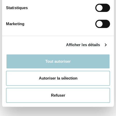
Statistiques
Marketing
Afficher les détails
Tout autoriser
Communiqué équipe | Mathilde
Cazelles, Anne Lefrançois et
Autoriser la sélection
Cassandre du Roy rejoignent
WEMEAN !
Refuser
14 mars 2023