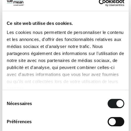
Ce site web utilise des cookies.
Les cookies nous permettent de personnaliser le contenu
Notre actualité
et les annonces, d'offrir des fonctionnalités relatives aux
médias sociaux et d'analyser notre trafic. Nous
Découvrir nos derniers articles :
partageons également des informations sur l'utilisation de
réflexions, actualités, interviews,
notre site avec nos partenaires de médias sociaux, de
tribunes.
publicité et d'analyse, qui peuvent combiner celles-ci
avec d'autres informations que vous leur avez fournies
Nous cherchons sans cesse de nouvelles
ou qu'ils ont collectées lors de votre utilisation de leurs
manières de donner du sens à ce que nous
services.
faisons. Nous écrivons pour partager nos
Sélection
valeurs et donner une voix à nos
Nécessaires
du
convictions !
consentement
Préférences
Toutes nos actualités