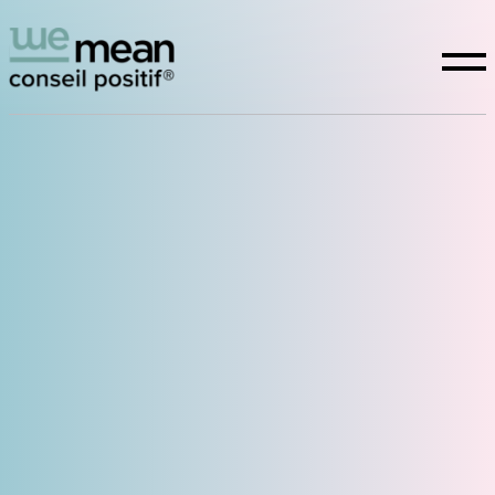
Conseil positif
Expertises
La raison d’être
Études
WeTeam
Actualités