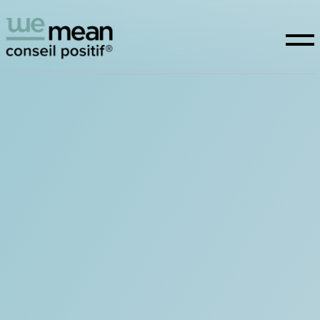
Conseil positif
Expertises
La raison d’être
Études
WeTeam