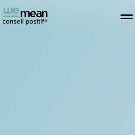
Conseil positif
Expertises
La raison d’être
Études
WeTeam