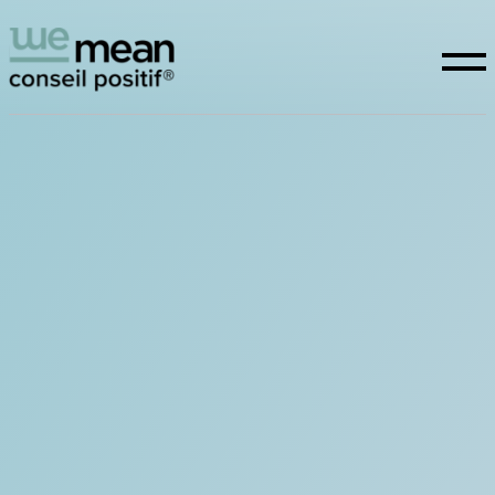
Conseil positif
Expertises
La raison d’être
Études
WeTeam