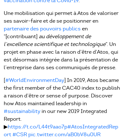
vaccination contre la Covid-19
.
Une mobilisation qui permet à Atos de valoriser
ses savoir-faire et de se positionner en
partenaire des pouvoirs publics
en
“[contribuant]
au développement de
l’excellence scientifique et technologique
”. Un
projet en phase avec la raison d’être d’Atos, qui
est désormais intégrée dans la présentation de
l’entreprise dans ses communiqués de presse.
[
#WorldEnvironmentDay
] In 2019, Atos became
the first member of the CAC40 index to publish
a raison d’être or sense of purpose. Discover
how Atos maintained leadership in
#sustainability
in our new 2019 Integrated
Report.
▶
https://t.co/L44t9aao7p
#AtosIntegratedRep
ort
#CSR
pic.twitter.com/aB0bV8u0UR