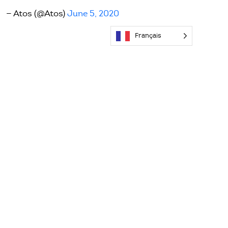
— Atos (@Atos)
June 5, 2020
Français
Découvrir d'autres
articles inspirants